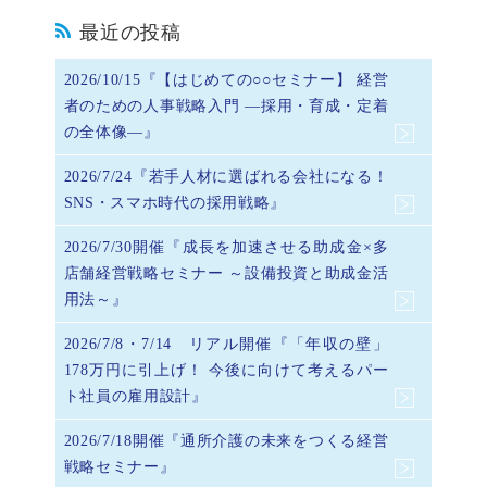
最近の投稿
2026/10/15『【はじめての○○セミナー】 経営
者のための人事戦略入門 ―採用・育成・定着
の全体像―』
2026/7/24『若手人材に選ばれる会社になる！
SNS・スマホ時代の採用戦略』
2026/7/30開催『成長を加速させる助成金×多
店舗経営戦略セミナー ～設備投資と助成金活
用法～』
2026/7/8・7/14 リアル開催『「年収の壁」
178万円に引上げ！ 今後に向けて考えるパー
ト社員の雇用設計』
2026/7/18開催『通所介護の未来をつくる経営
戦略セミナー』