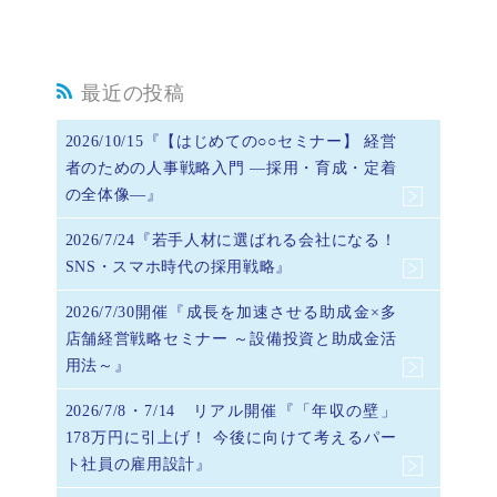
最近の投稿
2026/10/15『【はじめての○○セミナー】 経営
者のための人事戦略入門 ―採用・育成・定着
の全体像―』
2026/7/24『若手人材に選ばれる会社になる！
SNS・スマホ時代の採用戦略』
2026/7/30開催『成長を加速させる助成金×多
店舗経営戦略セミナー ～設備投資と助成金活
用法～』
2026/7/8・7/14 リアル開催『「年収の壁」
178万円に引上げ！ 今後に向けて考えるパー
ト社員の雇用設計』