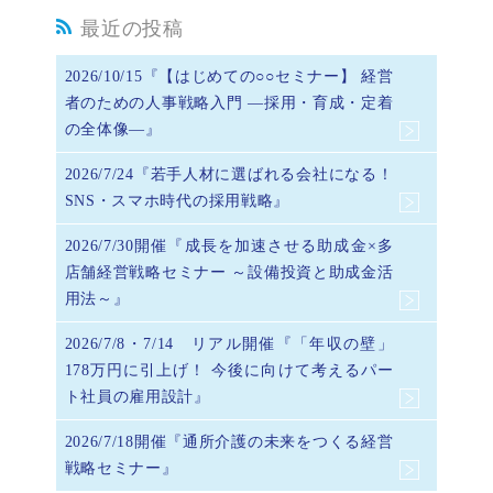
最近の投稿
2026/10/15『【はじめての○○セミナー】 経営
者のための人事戦略入門 ―採用・育成・定着
の全体像―』
2026/7/24『若手人材に選ばれる会社になる！
SNS・スマホ時代の採用戦略』
2026/7/30開催『成長を加速させる助成金×多
店舗経営戦略セミナー ～設備投資と助成金活
用法～』
2026/7/8・7/14 リアル開催『「年収の壁」
178万円に引上げ！ 今後に向けて考えるパー
ト社員の雇用設計』
2026/7/18開催『通所介護の未来をつくる経営
戦略セミナー』