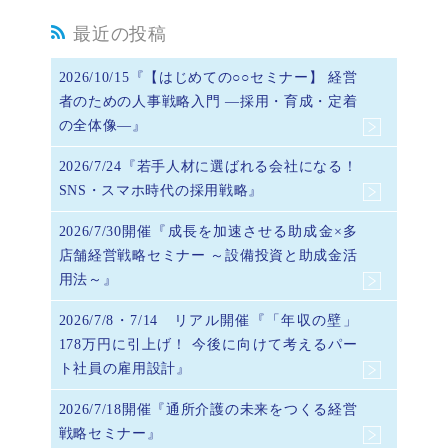
最近の投稿
2026/10/15『【はじめての○○セミナー】 経営
者のための人事戦略入門 ―採用・育成・定着
の全体像―』
2026/7/24『若手人材に選ばれる会社になる！
SNS・スマホ時代の採用戦略』
2026/7/30開催『成長を加速させる助成金×多
店舗経営戦略セミナー ～設備投資と助成金活
用法～』
2026/7/8・7/14 リアル開催『「年収の壁」
178万円に引上げ！ 今後に向けて考えるパー
ト社員の雇用設計』
2026/7/18開催『通所介護の未来をつくる経営
戦略セミナー』