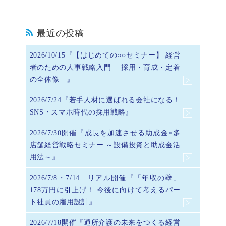
最近の投稿
2026/10/15『【はじめての○○セミナー】 経営
者のための人事戦略入門 ―採用・育成・定着
の全体像―』
2026/7/24『若手人材に選ばれる会社になる！
SNS・スマホ時代の採用戦略』
2026/7/30開催『成長を加速させる助成金×多
店舗経営戦略セミナー ～設備投資と助成金活
用法～』
2026/7/8・7/14 リアル開催『「年収の壁」
178万円に引上げ！ 今後に向けて考えるパー
ト社員の雇用設計』
2026/7/18開催『通所介護の未来をつくる経営