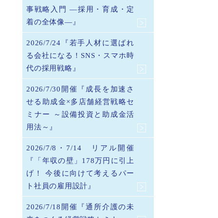
事戦略入門 ―採用・育成・定
着の全体像―』
2026/7/24『若手人材に選ばれ
る会社になる！SNS・スマホ時
代の採用戦略』
2026/7/30開催『成長を加速さ
せる助成金×多店舗経営戦略セ
ミナー ～設備投資と助成金活
用法～』
2026/7/8・7/14 リアル開催
『「年収の壁」178万円に引上
げ！ 今後に向けて考えるパー
ト社員の雇用設計』
2026/7/18開催『通所介護の未