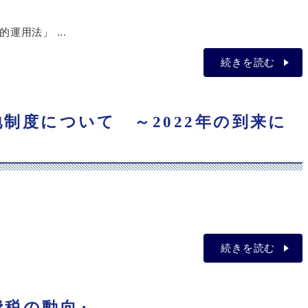
用法」 ...
続きを読む
産緑地制度について ～2022年の到来に
続きを読む
消費税の動向』