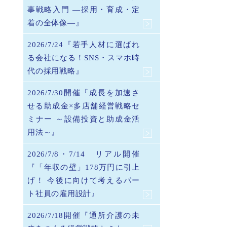
事戦略入門 ―採用・育成・定
着の全体像―』
2026/7/24『若手人材に選ばれ
る会社になる！SNS・スマホ時
代の採用戦略』
2026/7/30開催『成長を加速さ
せる助成金×多店舗経営戦略セ
ミナー ～設備投資と助成金活
用法～』
2026/7/8・7/14 リアル開催
『「年収の壁」178万円に引上
げ！ 今後に向けて考えるパー
ト社員の雇用設計』
2026/7/18開催『通所介護の未