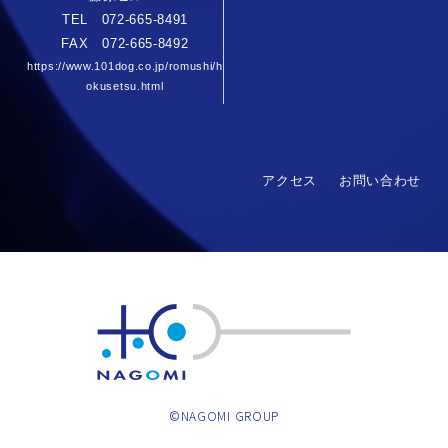
TEL 072-665-8491
FAX 072-665-8492
https://www.101dog.co.jp/romushi/h
okusetsu.html
アクセス
お問い合わせ
©NAGOMI GROUP