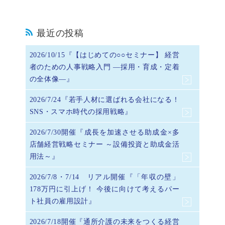
最近の投稿
2026/10/15『【はじめての○○セミナー】 経営
者のための人事戦略入門 ―採用・育成・定着
の全体像―』
2026/7/24『若手人材に選ばれる会社になる！
SNS・スマホ時代の採用戦略』
2026/7/30開催『成長を加速させる助成金×多
店舗経営戦略セミナー ～設備投資と助成金活
用法～』
2026/7/8・7/14 リアル開催『「年収の壁」
178万円に引上げ！ 今後に向けて考えるパー
ト社員の雇用設計』
2026/7/18開催『通所介護の未来をつくる経営