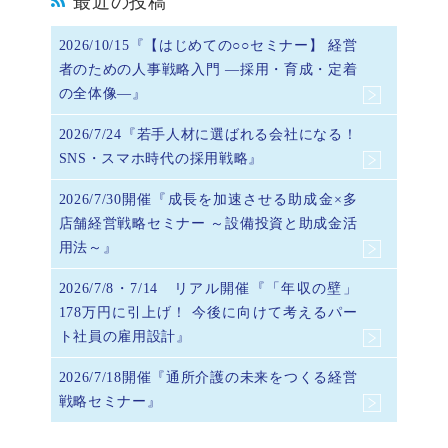
最近の投稿
2026/10/15『【はじめての○○セミナー】 経営
者のための人事戦略入門 ―採用・育成・定着
の全体像―』
2026/7/24『若手人材に選ばれる会社になる！
SNS・スマホ時代の採用戦略』
2026/7/30開催『成長を加速させる助成金×多
店舗経営戦略セミナー ～設備投資と助成金活
用法～』
2026/7/8・7/14 リアル開催『「年収の壁」
178万円に引上げ！ 今後に向けて考えるパー
ト社員の雇用設計』
2026/7/18開催『通所介護の未来をつくる経営
戦略セミナー』