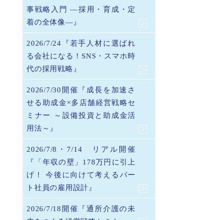
事戦略入門 ―採用・育成・定
着の全体像―』
2026/7/24『若手人材に選ばれ
る会社になる！SNS・スマホ時
代の採用戦略』
2026/7/30開催『成長を加速さ
せる助成金×多店舗経営戦略セ
ミナー ～設備投資と助成金活
用法～』
2026/7/8・7/14 リアル開催
『「年収の壁」178万円に引上
げ！ 今後に向けて考えるパー
ト社員の雇用設計』
2026/7/18開催『通所介護の未