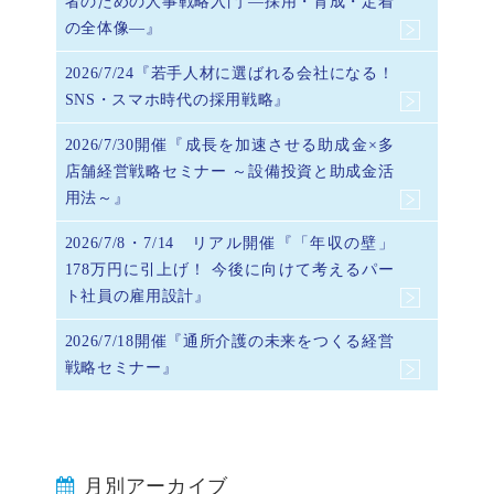
者のための人事戦略入門 ―採用・育成・定着
の全体像―』
2026/7/24『若手人材に選ばれる会社になる！
SNS・スマホ時代の採用戦略』
2026/7/30開催『成長を加速させる助成金×多
店舗経営戦略セミナー ～設備投資と助成金活
用法～』
2026/7/8・7/14 リアル開催『「年収の壁」
178万円に引上げ！ 今後に向けて考えるパー
ト社員の雇用設計』
2026/7/18開催『通所介護の未来をつくる経営
戦略セミナー』
月別アーカイブ